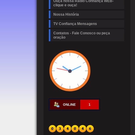
Ouça nossa Radio Confiança WEB-
clique e ouça!
Nossa História
TV Confiança Mensagens
Contatos - Fale Conosco ou peça
oração
ONLINE
1