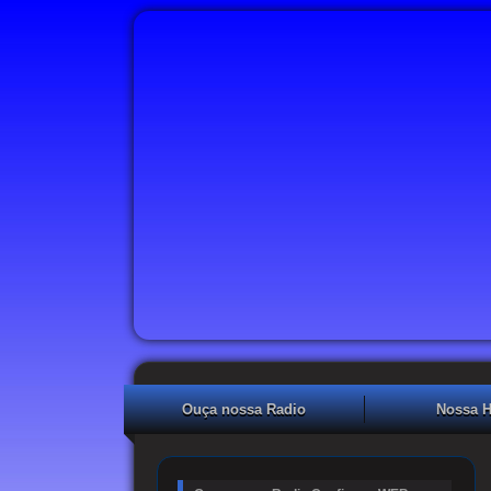
Ouça nossa Radio
Nossa H
Confiança WEB- clique
e ouça!